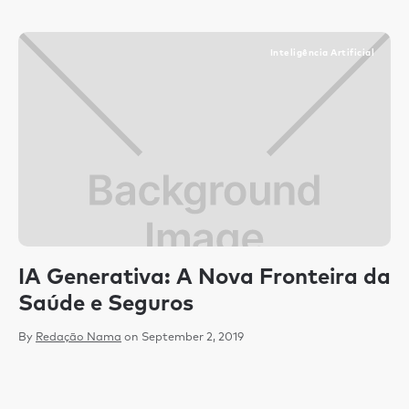
Inteligência Artificial
IA Generativa: A Nova Fronteira da
C
Saúde e Seguros
c
m
By
Redação Nama
on
September 2, 2019
p
By