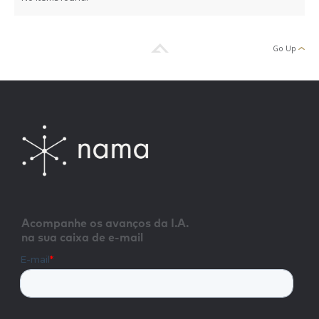
Go Up
Acompanhe os avanços da I.A.
na sua caixa de e-mail