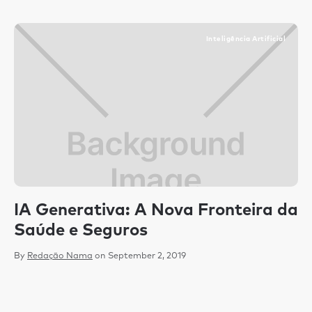
Inteligência Artificial
IA Generativa: A Nova Fronteira da
C
Saúde e Seguros
c
m
By
Redação Nama
on
September 2, 2019
p
By