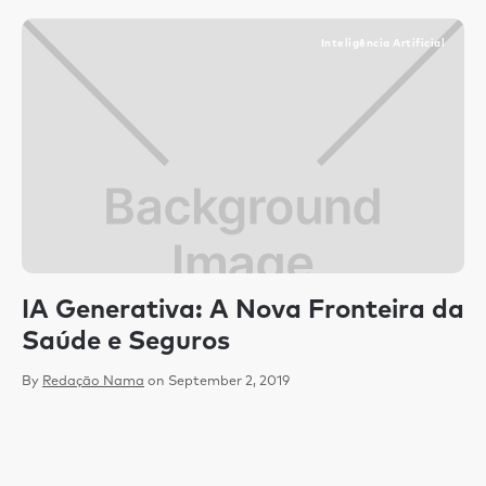
Inteligência Artificial
IA Generativa: A Nova Fronteira da
C
Saúde e Seguros
c
m
By
Redação Nama
on
September 2, 2019
p
By