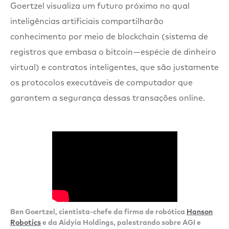
Goertzel visualiza um futuro próximo no qual
inteligências artificiais compartilharão
conhecimento por meio de blockchain (sistema de
registros que embasa o bitcoin — espécie de dinheiro
virtual) e contratos inteligentes, que são justamente
os protocolos executáveis de computador que
garantem a segurança dessas transações online.
Ben Goertzel, cientista-chefe da firma de robótica
Hanson
Robotics
e da Aidyia Holdings, palestrando sobre AGI e