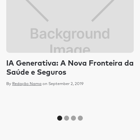
IA Generativa: A Nova Fronteira da
C
Saúde e Seguros
c
m
By
Redação Nama
on
September 2, 2019
p
By