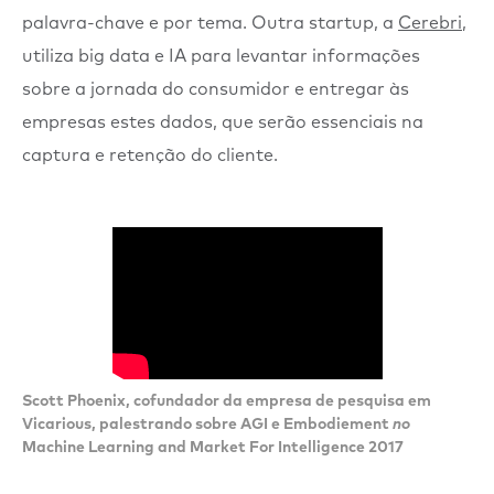
palavra-chave e por tema. Outra startup, a
Cerebri
,
utiliza big data e IA para levantar informações
sobre a jornada do consumidor e entregar às
empresas estes dados, que serão essenciais na
captura e retenção do cliente.
Scott Phoenix, cofundador da empresa de pesquisa em
Vicarious, palestrando sobre AGI e Embodiement
no
Machine Learning and Market For Intelligence 2017