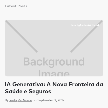
Latest Posts
Inteligência Artificial
IA Generativa: A Nova Fronteira da
C
Saúde e Seguros
c
m
By
Redação Nama
on
September 2, 2019
p