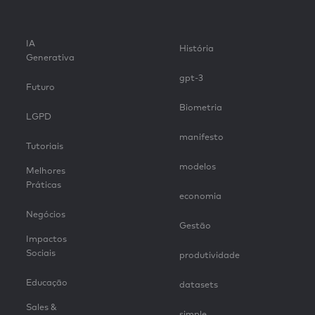
IA
História
Generativa
gpt-3
Futuro
Biometria
LGPD
manifesto
Tutoriais
modelos
Melhores
Práticas
economia
Negócios
Gestão
Impactos
Sociais
produtividade
Educação
datasets
Sales &
simple