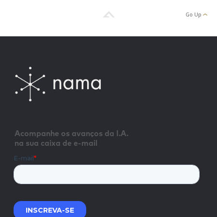
Go Up
Acompanhe os avanços da I.A.
na sua caixa de e-mail